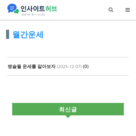
컨
메
텐
츠
뉴
월간운세
로
건
너
뛰
병술월 운세를 알아보자
(0)
(2025-12-07)
기
최신글