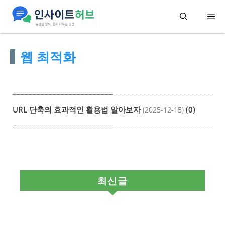
컨
메
텐
츠
뉴
웹 최적화
로
건
너
뛰
URL 단축의 효과적인 활용법 알아보자
(0)
(2025-12-15)
기
최신글