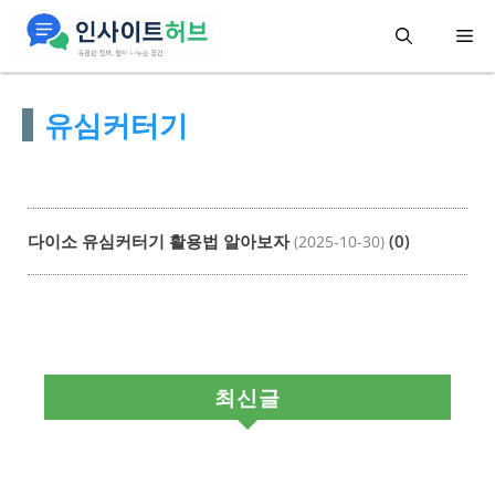
컨
메
텐
츠
뉴
유심커터기
로
건
너
뛰
다이소 유심커터기 활용법 알아보자
(0)
(2025-10-30)
기
최신글