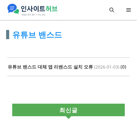
컨
메
텐
츠
뉴
유튜브 밴스드
로
건
너
뛰
유튜브 밴스드 대체 앱 리밴스드 설치 오류
(0)
(2026-01-03)
기
최신글