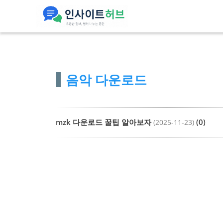
컨
텐
츠
로
건
음악 다운로드
너
뛰
기
mzk 다운로드 꿀팁 알아보자
(0)
(2025-11-23)