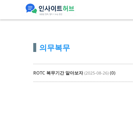
컨
텐
츠
로
건
의무복무
너
뛰
기
ROTC 복무기간 알아보자
(0)
(2025-08-26)