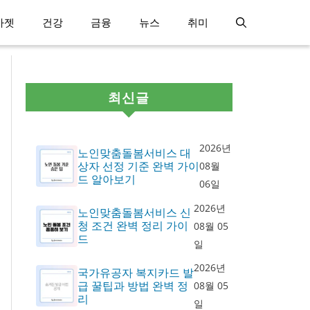
가젯
건강
금융
뉴스
취미
최신글
2026년
노인맞춤돌봄서비스 대
상자 선정 기준 완벽 가이
08월
드 알아보기
06일
2026년
노인맞춤돌봄서비스 신
청 조건 완벽 정리 가이
08월 05
드
일
2026년
국가유공자 복지카드 발
급 꿀팁과 방법 완벽 정
08월 05
리
일