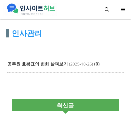
컨
메
텐
츠
뉴
인사관리
로
건
너
뛰
공무원 호봉표의 변화 살펴보기
(0)
(2025-10-26)
기
최신글