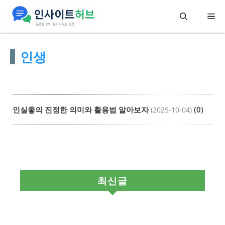
컨
메
텐
츠
뉴
인생
로
건
너
뛰
인실좋의 진정한 의미와 활용법 알아보자
(0)
(2025-10-04)
기
최신글