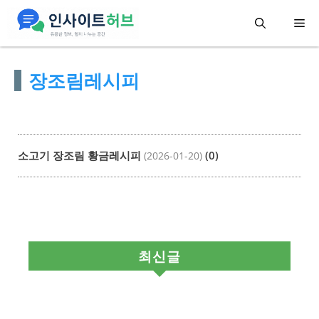
컨
메
텐
츠
뉴
장조림레시피
로
건
너
뛰
소고기 장조림 황금레시피
(0)
(2026-01-20)
기
최신글