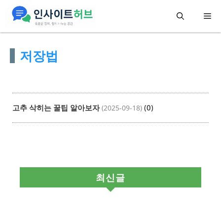
컨
메
텐
츠
뉴
저장법
로
건
너
뛰
고추 삭히는 꿀팁 알아보자
(0)
(2025-09-18)
기
최신글