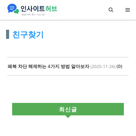
컨
메
텐
츠
뉴
친구찾기
로
건
너
뛰
페북 차단 해제하는 4가지 방법 알아보자
(0)
(2025-11-26)
기
최신글