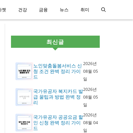
가젯
건강
금융
뉴스
취미
최신글
2026년
노인맞춤돌봄서비스 신
청 조건 완벽 정리 가이
08월 05
드
일
2026년
국가유공자 복지카드 발
급 꿀팁과 방법 완벽 정
08월 05
리
일
2026년
국가유공자 공공요금 할
인 신청 완벽 정리 가이
08월 04
드
일