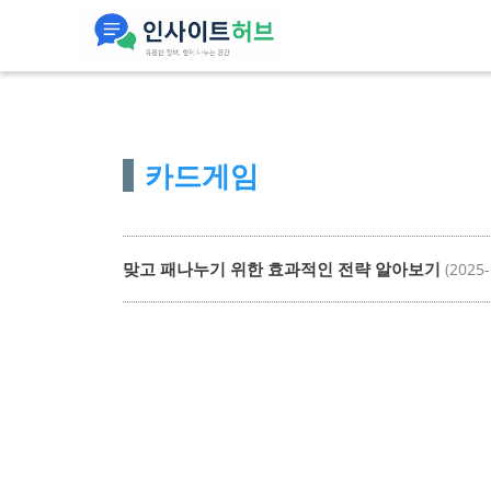
컨
텐
츠
로
건
카드게임
너
뛰
기
맞고 패나누기 위한 효과적인 전략 알아보기
(2025-