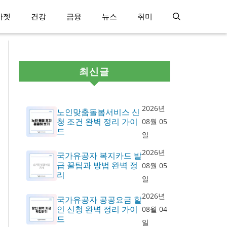
가젯
건강
금융
뉴스
취미
최신글
2026년
노인맞춤돌봄서비스 신
청 조건 완벽 정리 가이
08월 05
드
일
2026년
국가유공자 복지카드 발
급 꿀팁과 방법 완벽 정
08월 05
리
일
2026년
국가유공자 공공요금 할
인 신청 완벽 정리 가이
08월 04
드
일