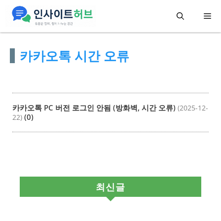
컨
메
텐
츠
뉴
카카오톡 시간 오류
로
건
너
뛰
카카오톡 PC 버전 로그인 안됨 (방화벽, 시간 오류)
(2025-12-
기
(0)
22)
최신글