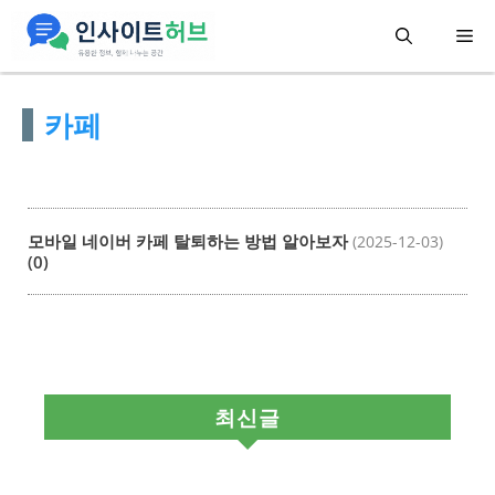
컨
메
텐
츠
뉴
카페
로
건
너
뛰
모바일 네이버 카페 탈퇴하는 방법 알아보자
(2025-12-03)
기
(0)
최신글