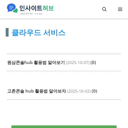
컨
메
텐
츠
뉴
클라우드 서비스
로
건
너
뛰
원삼콘솔hub 활용법 알아보기
(0)
(2025-10-07)
기
고촌콘솔 hub 활용법 알아보자
(0)
(2025-10-02)