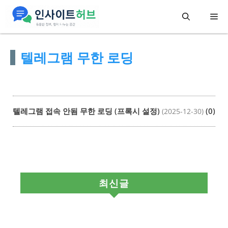
컨
메
텐
츠
뉴
텔레그램 무한 로딩
로
건
너
뛰
텔레그램 접속 안됨 무한 로딩 (프록시 설정)
(0)
(2025-12-30)
기
최신글