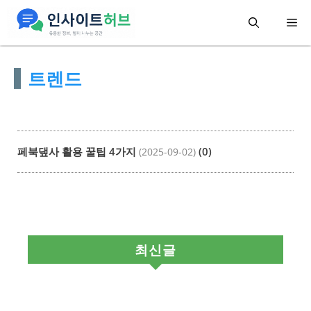
컨
메
텐
츠
뉴
트렌드
로
건
너
뛰
페북댚사 활용 꿀팁 4가지
(0)
(2025-09-02)
기
최신글