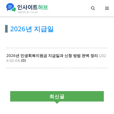
컨
메
텐
츠
뉴
2026년 지급일
로
건
너
뛰
2026년 민생회복지원금 지급일과 신청 방법 완벽 정리
(202
기
(0)
6-02-03)
최신글