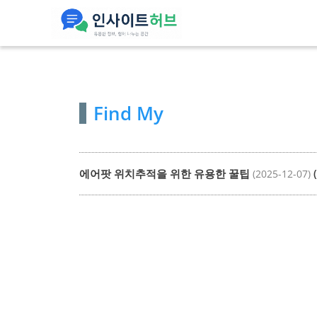
컨
텐
츠
로
건
Find My
너
뛰
기
에어팟 위치추적을 위한 유용한 꿀팁
(
(2025-12-07)