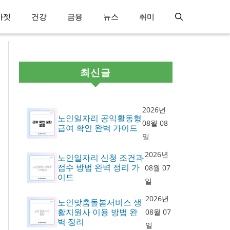
가젯
건강
금융
뉴스
취미
최신글
2026년
노인일자리 공익활동형
08월 08
급여 확인 완벽 가이드
일
2026년
노인일자리 신청 조건과
접수 방법 완벽 정리 가
08월 07
이드
일
2026년
노인맞춤돌봄서비스 생
활지원사 이용 방법 완
08월 07
벽 정리
일