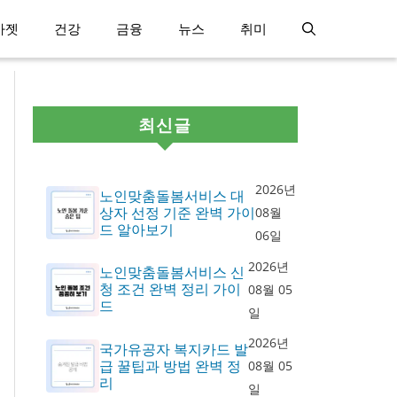
가젯
건강
금융
뉴스
취미
최신글
2026년
노인맞춤돌봄서비스 대
상자 선정 기준 완벽 가이
08월
드 알아보기
06일
2026년
노인맞춤돌봄서비스 신
청 조건 완벽 정리 가이
08월 05
드
일
2026년
국가유공자 복지카드 발
급 꿀팁과 방법 완벽 정
08월 05
리
일