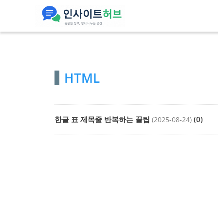
컨
텐
츠
로
건
HTML
너
뛰
기
한글 표 제목줄 반복하는 꿀팁
(0)
(2025-08-24)