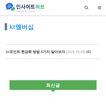
컨
메
텐
츠
뉴
kt멤버십
로
건
너
뛰
kt포인트 현금화 방법 4가지 알아보자
(0)
(2025-10-05)
기
최신글