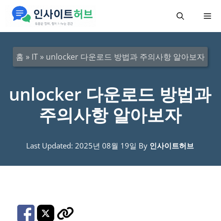
컨
메
텐
츠
뉴
로
홈
»
IT
»
unlocker 다운로드 방법과 주의사항 알아보자
건
너
unlocker 다운로드 방법과
뛰
주의사항 알아보자
기
Last Updated: 2025년 08월 19일
By
인사이트허브