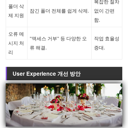
복잡한 절차
폴더 삭
잠긴 폴더 전체를 쉽게 삭제.
없이 간편
제 지원
함.
오류 메
"액세스 거부" 등 다양한 오
작업 효율성
시지 처
류 해결.
증대.
리
User Experience 개선 방안