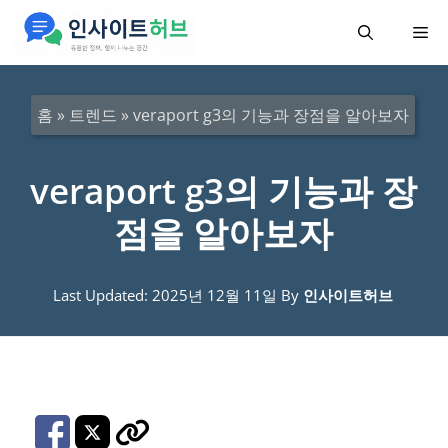
컨
메
텐
츠
뉴
로
홈
»
트렌드
»
veraport g3의 기능과 장점을 알아보자
건
너
veraport g3의 기능과 장
뛰
점을 알아보자
기
Last Updated: 2025년 12월 11일
By
인사이트허브