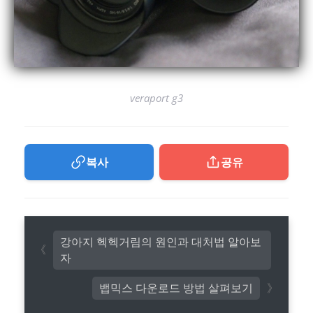
veraport g3
복사
공유
강아지 헥헥거림의 원인과 대처법 알아보
자
뱁믹스 다운로드 방법 살펴보기