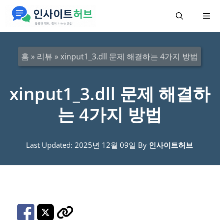
컨
메
텐
츠
뉴
로
홈
»
리뷰
»
xinput1_3.dll 문제 해결하는 4가지 방법
건
너
xinput1_3.dll 문제 해결하
뛰
는 4가지 방법
기
Last Updated: 2025년 12월 09일
By
인사이트허브